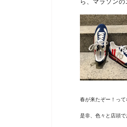
ら、マラソンの
オロビアンコ
emu
RRA
春が来たぞー！って
是非、色々と店頭で