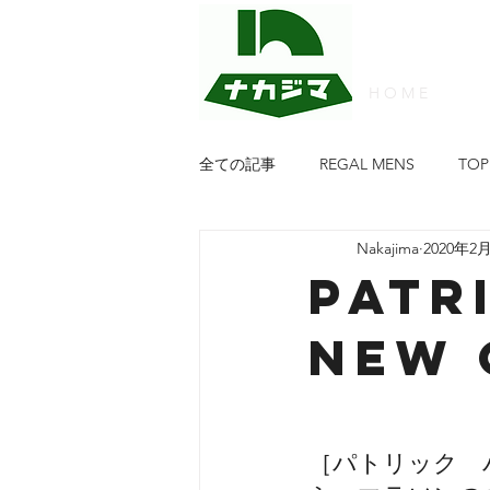
H O M E
全ての記事
REGAL MENS
TOP
Nakajima
2020年2
PATRICK
FRED PERRY
w
PATR
NEW 
靴のナカジマ
PIKOLINPS
Regal Walker Ladies
NATURAL
［パトリック　