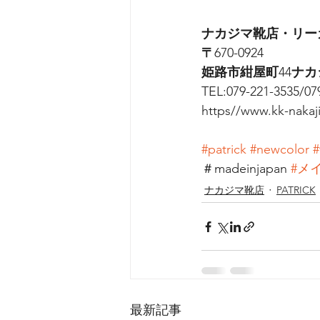
ナカジマ靴店・リー
〒
670-0924
姫路市紺屋町
44
ナカ
TEL:079-221-3535/07
https//www.kk-nakaj
#patrick
#newcolor
#
＃madeinjapan 
#メ
ナカジマ靴店
PATRICK
最新記事