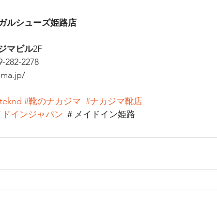
ガルシューズ姫路店
ジマビル
2F
9-282-2278
ima.jp/
teknd
#靴のナカジマ
#ナカジマ靴店
イドインジャパン
 ＃メイドイン姫路