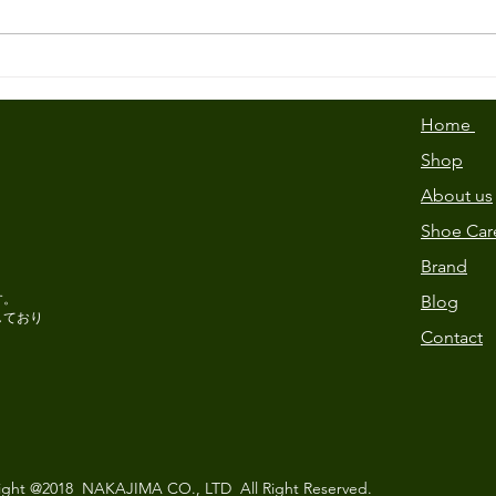
Home
Shop
About us
Shoe Car
Brand
す。
Blog
しており
Contact
ight @2018 NAKAJIMA CO., LTD All Right Reserved.