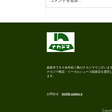
コメントを追加…
2020靴磨き日本選手権大
会出場！
姫路市で８０余年続く靴のナカジマでございま
ナカジマ靴店・リーガルシューズ姫路店を運営
ます。
お問合せ
info@kk-nakajima.jp
Copyr