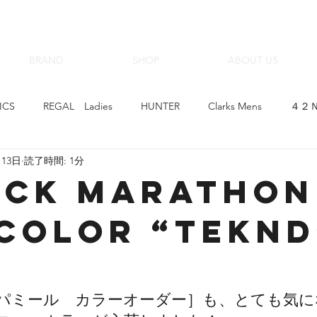
BRAND
SHOP
ABOUT US
ICS
REGAL Ladies
HUNTER
Clarks Mens
４２Ｎ
月13日
読了時間: 1分
hoop&#39;-de-doo
Clarks Ladies
Beaufit Ladies
CIM
ICK MARATHON
COLOR “TEKND
ゴアテックスサラウンド
革育×クラフトマンシップ
スニー
IZER Ladies
KARHU
スピングルムーブ
Regal Walker
パミール　カラーオーダー］も、とても気に