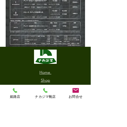
Home
Shop
About us
Shoe Care
姫路店
ナカジマ靴店
お問合せ
Brand
Blog
Contact