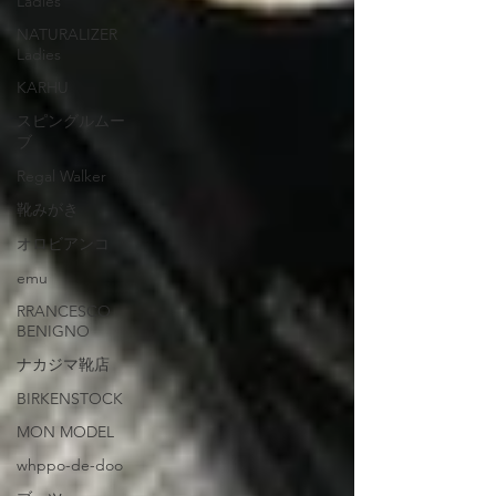
Ladies
NATURALIZER
Ladies
KARHU
スピングルムー
ブ
Regal Walker
靴みがき
オロビアンコ
emu
RRANCESCO
BENIGNO
ナカジマ靴店
BIRKENSTOCK
MON MODEL
whppo-de-doo