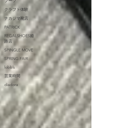
ブーツ
クラフト体験
ナカジマ靴店
PATRICK
REGALSHOES姫
路店
SPINGLE MOVE
SPRING FAIR
lobb’s
営業時間
diadora