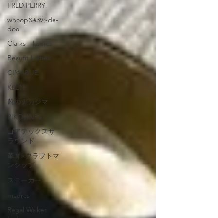
FRED PERRY
whoop&#39;-de-
doo
Clarks Ladies
Beaufit Ladies
CIMABUE
KEEN
靴のナカジマ
PIKOLINPS
ゴアテックスサ
ラウンド
革育×クラフトマ
ンシップ
スニーカー
madras
Regal Walker