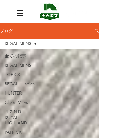
ブログ
REGAL MENS
全ての記事
REGAL MENS
TOPICS
REGAL Ladies
HUNTER
Clarks Mens
４２ＮＤ
ROYAL
HIGHLAND
PATRICK