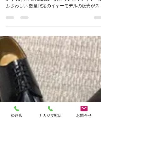
Nakajima
2020年1月6日
読了時間: 1分
JAPAN BLUE イヤーモデル
こんにちは★リーガルシューズ姫路店です。 新し
い年明けと同時に2020年のオリンピックイヤーに
ふさわしい 数量限定のイヤーモデルの販売がスタ
ート‼ ジャパンブルーと呼ばれる魅力的な藍色！
何とも言えない深みのあるオーシャンブルーと言
える色です。...
姫路店
ナカジマ靴店
お問合せ