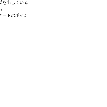
感を出している
も
ネートのポイン