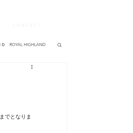
C O N T A C T
Ｄ ROYAL HIGHLAND
ABUE
KEEN
カー
madras
靴みがき
時までとなりま