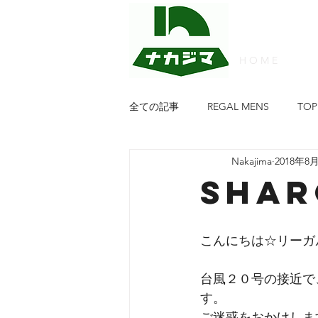
H O M E
全ての記事
REGAL MENS
TOP
Nakajima
2018年8
PATRICK
FRED PERRY
w
SHAR
靴のナカジマ
PIKOLINPS
こんにちは☆リーガ
Regal Walker Ladies
NATURAL
台風２０号の接近で
す。
ご迷惑をおかけしま