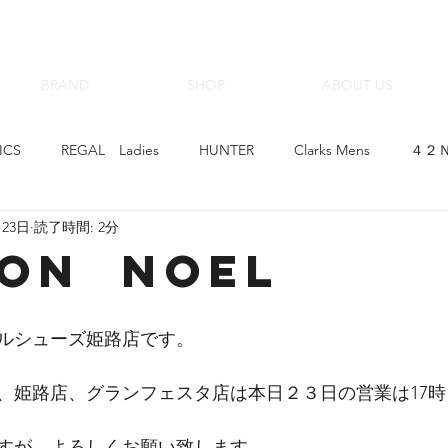
BRAND
SHOP
ABOUT US
ICS
REGAL Ladies
HUNTER
Clarks Mens
４２Ｎ
月23日
読了時間: 2分
hoop&#39;-de-doo
Clarks Ladies
Beaufit Ladies
CIM
ON NOEL
ゴアテックスサラウンド
革育×クラフトマンシップ
スニー
ルシューズ姫路店です。
IZER Ladies
KARHU
スピングルムーブ
Regal Walker
、姫路店、グランフェスタ店は本日２３日の営業は17
すが、よろしくお願い致します。