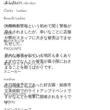
ました。
whoop&#39;-de-doo
Clarks Ladies
Beaufit Ladies
CIMABUE
大雨特別警報という初めて聞く警報が
発令されましたが、幸いなことに店舗
KEEN
や弊社スタッフに大きな被害はでませ
靴のナカジマ
んせした。
PIKOLINPS
甚大な被害が出ている地区も多くあり
ゴアテックスサラウンド
ますのでなんとか被害が最小限におさ
革育×クラフトマンシップ
まることを願うばかりです。
スニーカー
madras
本日開催予定であった好古園・姫路市
Regal Walker Ladies
立美術館でのライトアップイベントで
NATURALIZER Ladies
すがなんとか無事に開催されるそうで
KARHU
す。
スピングルムーブ