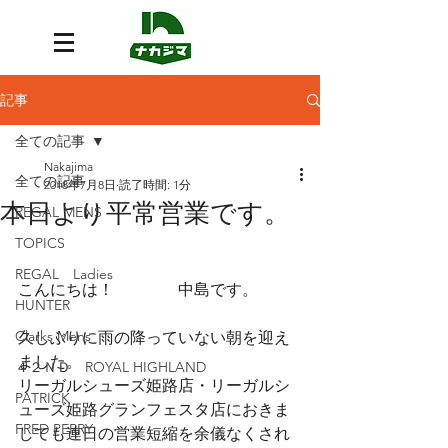
記事
全ての記事
Nakajima
全ての記事
2018年7月8日
読了時間: 1分
本日より平常営業です。
REGAL MENS
TOPICS
REGAL Ladies
こんにちは！　　　　中島です。
HUNTER
Clarks Mens
久しぶりに雨の降っていない朝を迎え
ました。
４２ＮＤ ROYAL HIGHLAND
リーガルシューズ姫路店・リーガルシ
PATRICK
ューズ姫路グランフェスタ店におきま
FRED PERRY
しても連日の営業短縮を余儀なくされ