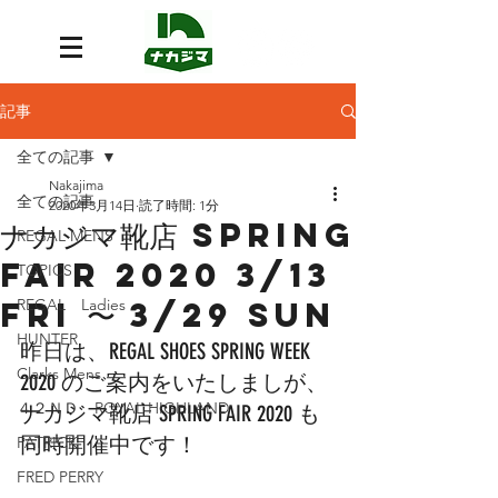
記事
全ての記事
Nakajima
全ての記事
2020年3月14日
読了時間: 1分
ナカジマ靴店 SPRING
REGAL MENS
FAIR 2020 3/13
TOPICS
Fri 〜 3/29 Sun
REGAL Ladies
HUNTER
昨日は、REGAL SHOES SPRING WEEK 
Clarks Mens
2020 のご案内をいたしましが、
４２ＮＤ ROYAL HIGHLAND
ナカジマ靴店 SPRING FAIR 2020 も
同時開催中です！
PATRICK
FRED PERRY