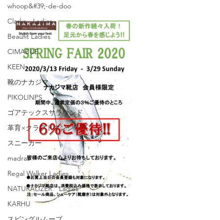
whoop&#39;-de-doo
Clarks Ladies
Beaufit Ladies
CIMABUE
KEEN
靴のナカジマ
PIKOLINPS
ゴアテックスサラウンド
革育×クラフトマンシップ
スニーカー
madras
Regal Walker Ladies
NATURALIZER Ladies
KARHU
スピングルムーブ