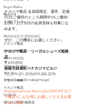
Regal Walker
ナカジマ靴店 会員様限定、通常、定価
靴みがき
の3%ご優待のところ期間中6%ご優待!
オロビアンコ
お買い上げ当日の会員登録も対象にな
ります。
emu
RRANCESCO BENIGNO
ぜひ、この機会にお越しください。
ナカジマ靴店
BIRKENSTOCK
ナカジマ靴店・リーガルシューズ姫路
店
MON MODEL
〒
670-0924
whppo-de-doo
姫路市紺屋町
44
ナカジマビル
2F
ブーツ
TEL:079-221-3535/079-282-2278
https//www.kk-nakajima.jp/
クラフト体験
ナカジマ靴店
#nakajimashoes
#springfair2020
#ナカジ
PATRICK
マ靴店
#こんな時にお越しくださるお客
REGALSHOES姫路店
さまに感謝