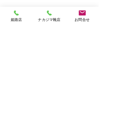
姫路店
ナカジマ靴店
お問合せ
コメント
マドラス ５５周年
コメントを追加…
Stay Ho
にいよう！）
Home
Shop