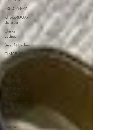
FRED PERRY
whoop&#39;-
de-doo
Clarks
Ladies
Beaufit Ladies
CIMABUE
KEEN
靴のナカジマ
PIKOLINPS
ゴアテックス
サラウンド
革育×クラフ
トマンシップ
スニーカー
madras