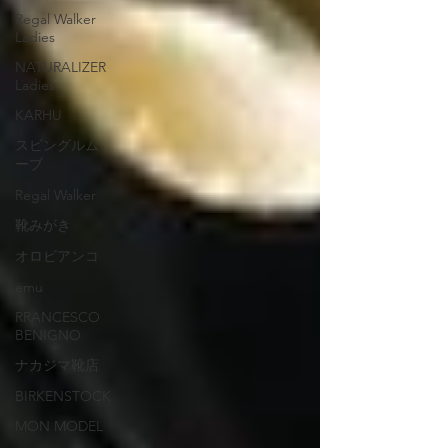
Regal Walker
Ladies
NATURALIZER
Ladies
KARHU
スピングルム
ーブ
Regal Walker
靴みがき
オロビアンコ
emu
RRANCESCO
BENIGNO
ナカジマ靴店
BIRKENSTOCK
MON MODEL