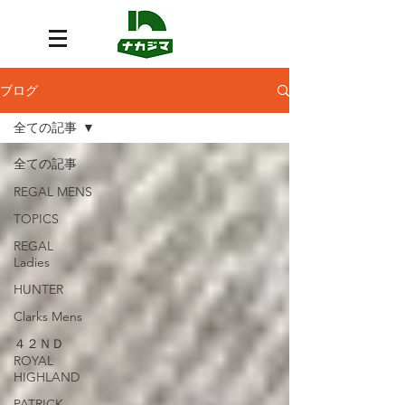
ブログ
全ての記事
全ての記事
REGAL MENS
TOPICS
REGAL
Ladies
HUNTER
Clarks Mens
４２ＮＤ
ROYAL
HIGHLAND
PATRICK