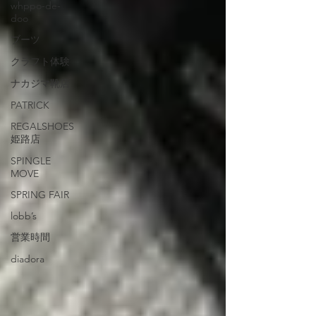
whppo-de-
doo
ブーツ
クラフト体験
ナカジマ靴店
PATRICK
REGALSHOES
姫路店
SPINGLE
MOVE
SPRING FAIR
lobb’s
営業時間
diadora