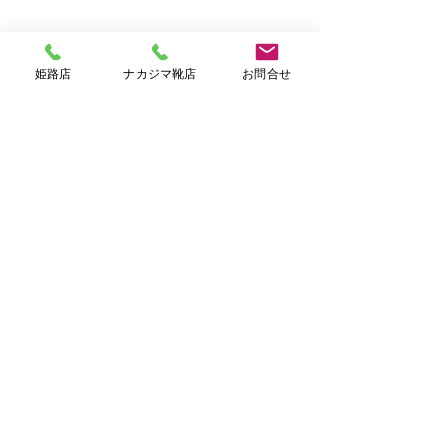
ナカジマ靴店
スニーカー
スピングルムーブ
カンガルーレザー
SPM442
レザースニーカー
姫路店
ナカジマ靴店
お問合せ
日本製
スピングルムーブ
ナカジマ靴店
SPINGLE MOVE
すべて表示
最新記事