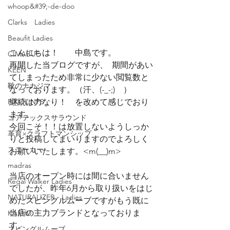
whoop&#39;-de-doo
Clarks Ladies
Beaufit Ladies
こんにちは！　　中島です。
CIMABUE
再開した当ブログですが、	期間があい
KEEN
てしまったため非常に少ない閲覧数と
靴のナカジマ
なっております。（汗、(-_-;)　）
PIKOLINPS
継続は力なり！　を改めて感じでおり
ます。
ゴアテックスサラウンド
今回こそ！！は放置しないようしっか
革育×クラフトマンシップ
りと投稿してまいりますのでよろしく
スニーカー
お願いいたします。<m(__)m>
madras
当店のオープン時には間に合いません
Regal Walker Ladies
でしたが、昨年6月から取り扱いをはじ
NATURALIZER Ladies
めたスピングルムーブですがもう既に
当店の主力ブランドとなっておりま
KARHU
す。
スピングルムーブ