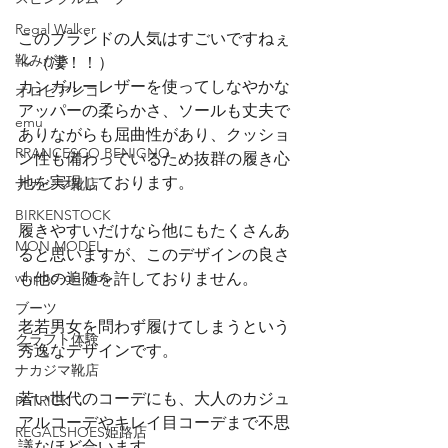
Regal Walker
このブランドの人気はすごいですねぇ
靴みがき
～（凄！！）
カンガルーレザーを使ってしなやかな
オロビアンコ
アッパーの柔らかさ、ソールも丈夫で
emu
ありながらも屈曲性があり、クッショ
RRANCESCO BENIGNO
ン性も備わっているため抜群の履き心
地を実現しております。
ナカジマ靴店
BIRKENSTOCK
履きやすいだけなら他にもたくさんあ
MON MODEL
ると思いますが、このデザインの良さ
whppo-de-doo
も他の追随を許しておりません。
ブーツ
老若男女を問わず履けてしまうという
クラフト体験
秀逸なデザインです。
ナカジマ靴店
若い世代のコーデにも、大人のカジュ
PATRICK
アルコーデやキレイ目コーデまで不思
REGALSHOES姫路店
議なほど合います。