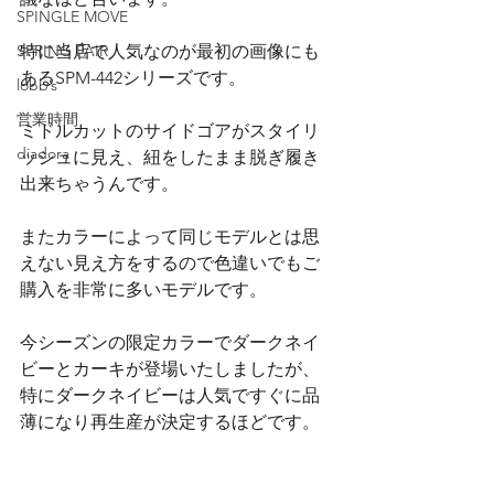
SPINGLE MOVE
SPRING FAIR
特に当店で人気なのが最初の画像にも
あるSPM-442シリーズです。
lobb’s
営業時間
ミドルカットのサイドゴアがスタイリ
diadora
ッシュに見え、紐をしたまま脱ぎ履き
出来ちゃうんです。
またカラーによって同じモデルとは思
えない見え方をするので色違いでもご
購入を非常に多いモデルです。
今シーズンの限定カラーでダークネイ
ビーとカーキが登場いたしましたが、
特にダークネイビーは人気ですぐに品
薄になり再生産が決定するほどです。