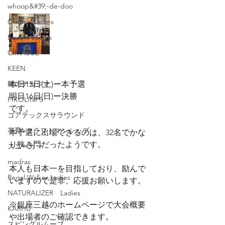
whoop&#39;-de-doo
Clarks Ladies
Beaufit Ladies
CIMABUE
KEEN
靴のナカジマ
本日15日(土)ー本予選
明日16日(日)ー決勝
PIKOLINPS
です。
ゴアテックスサラウンド
革育×クラフトマンシップ
本予選に出場できるのは、32名でかな
り狭き門だったようです。
スニーカー
madras
本人も日本一を目指しており、励んで
Regal Walker Ladies
いますので是非、応援お願いします。
NATURALIZER Ladies
※銀座三越のホームページで大会概要
KARHU
や出場者のご確認できます。
スピングルムーブ