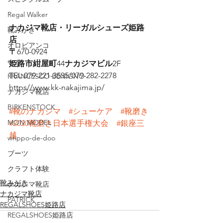
Regal Walker
ナカジマ靴店・リーガルシューズ姫路
靴みがき
店
オロビアンコ
〒
670-0924
emu
姫路市紺屋町
44
ナカジマビル
2F
TEL:079-221-3535/079-282-2278
RRANCESCO BENIGNO
https//www.kk-nakajima.jp/
ナカジマ靴店
BIRKENSTOCK
#靴のナカジマ
#シューケア
#靴磨き
MON MODEL
#2020靴磨き日本選手権大会
#銀座三
越
whppo-de-doo
ブーツ
クラフト体験
靴みがき
ナカジマ靴店
ナカジマ靴店
PATRICK
REGALSHOES姫路店
REGALSHOES姫路店