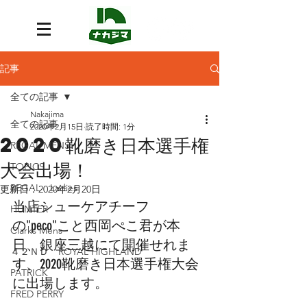
記事
全ての記事
Nakajima
全ての記事
2020年2月15日
読了時間: 1分
2020靴磨き日本選手権
REGAL MENS
大会出場！
TOPICS
REGAL Ladies
更新日：
2020年2月20日
当店シューケアチーフ
HUNTER
の"peco"こと西岡ぺこ君が本
Clarks Mens
日、銀座三越にて開催せれま
４２ＮＤ ROYAL HIGHLAND
す、2020靴磨き日本選手権大会
PATRICK
に出場します。
FRED PERRY