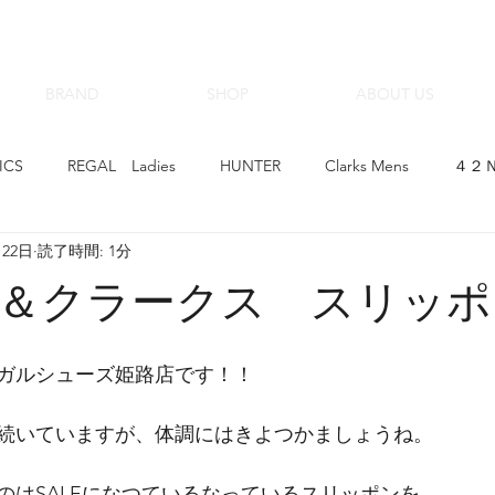
BRAND
SHOP
ABOUT US
ICS
REGAL Ladies
HUNTER
Clarks Mens
４２Ｎ
月22日
読了時間: 1分
hoop&#39;-de-doo
Clarks Ladies
Beaufit Ladies
CIM
＆クラークス スリッポ
ゴアテックスサラウンド
革育×クラフトマンシップ
スニー
ガルシューズ姫路店です！！
IZER Ladies
KARHU
スピングルムーブ
Regal Walker
続いていますが、体調にはきよつかましょうね。
のはSALEになつているなっているスリッポンを