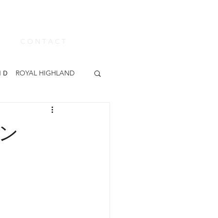
C O N T A C T
Ｄ ROYAL HIGHLAND
ABUE
KEEN
ン
カー
madras
靴みがき