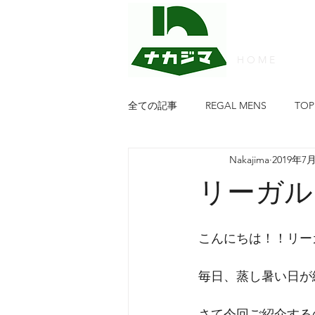
H O M E
全ての記事
REGAL MENS
TOP
Nakajima
2019年7
PATRICK
FRED PERRY
w
リーガル
靴のナカジマ
PIKOLINPS
こんにちは！！リー
Regal Walker Ladies
NATURAL
毎日、蒸し暑い日が
さて今回ご紹介する