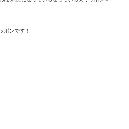
NCESCO BENIGNO
ナカジマ靴店
BIRKENSTOCK
ッポンです！