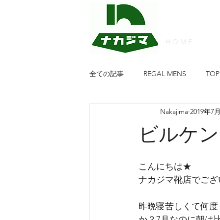
H O M E
全ての記事
REGAL MENS
TOP
Nakajima
2019年7
PATRICK
FRED PERRY
w
ビルケン
靴のナカジマ
PIKOLINPS
こんにちは★
ナカジマ靴店でござ
Regal Walker Ladies
NATURAL
昨晩寝苦しくて何度
か？7月なのに朝は