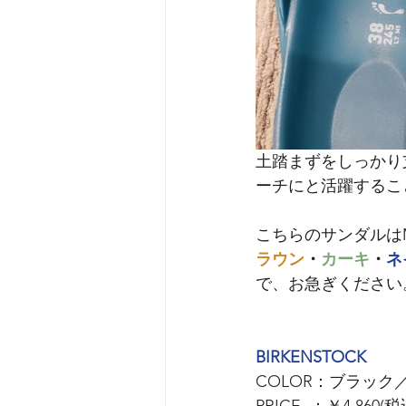
土踏まずをしっかり
ーチにと活躍すること
こちらのサンダルはM
ラウン
・
カーキ
・
ネ
で、お急ぎください
BIRKENSTOCK
　　　
COLOR：ブラッ
PRICE  ：￥4,860(税