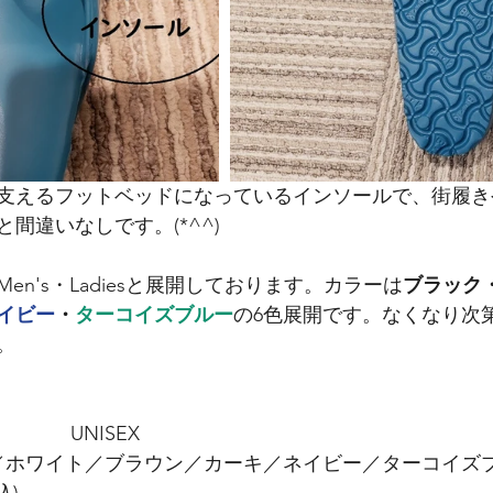
支えるフットベッドになっているインソールで、街履き
間違いなしです。(*^^)
en's・Ladiesと展開しております。カラーは
ブラック
イビー
・
ターコイズブルー
の6色展開です。なくなり次
。
　　　UNISEX
ク／ホワイト／ブラウン／カーキ／ネイビー／ターコイズ
込)