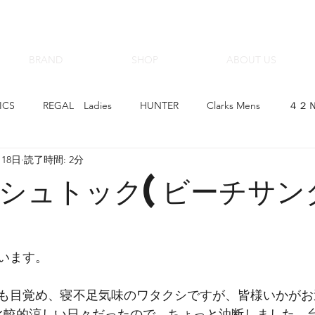
BRAND
SHOP
ABOUT US
ICS
REGAL Ladies
HUNTER
Clarks Mens
４２Ｎ
月18日
読了時間: 2分
hoop&#39;-de-doo
Clarks Ladies
Beaufit Ladies
CIM
シュトック(ビーチサン
ゴアテックスサラウンド
革育×クラフトマンシップ
スニー
います。
IZER Ladies
KARHU
スピングルムーブ
Regal Walker
も目覚め、寝不足気味のワタクシですが、皆様いかがお
比較的涼しい日々だったので、ちょっと油断しました。