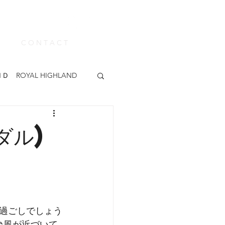
C O N T A C T
Ｄ ROYAL HIGHLAND
ABUE
KEEN
ダル)
カー
madras
靴みがき
過ごしでしょう
台風が近づいて