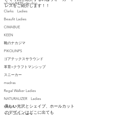
whoop&#39;-de-doo
レスをご紹介します！！
Clarks Ladies
Beaufit Ladies
CIMABUE
KEEN
靴のナカジマ
PIKOLINPS
ゴアテックスサラウンド
革育×クラフトマンシップ
スニーカー
madras
Regal Walker Ladies
NATURALIZER Ladies
美しい光沢とシェイプ、ホールカット
KARHU
のデザインはどこに出ても
スピングルムーブ