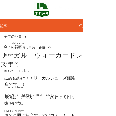
記事
全ての記事
Nakajima
全ての記事
2019年6月17日
読了時間: 1分
リーガル ウォーカードレ
REGAL MENS
ス！！
TOPICS
REGAL Ladies
こんにちは！！リーガルシューズ姫路
HUNTER
店です！！
Clarks Mens
４２ＮＤ ROYAL HIGHLAND
最近は、天候がコロコロ変わって困り
ますよね。
PATRICK
FRED PERRY
さて今回ご紹介するのはウォーカード