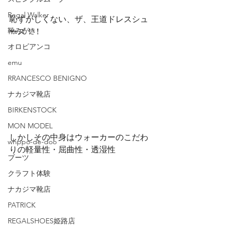
Regal Walker
恥ずかしくない、ザ、王道ドレスシュ
靴みがき
ーズ！！
オロビアンコ
emu
RRANCESCO BENIGNO
ナカジマ靴店
BIRKENSTOCK
MON MODEL
しかしその中身はウォーカーのこだわ
whppo-de-doo
りの軽量性・屈曲性・透湿性
ブーツ
クラフト体験
ナカジマ靴店
PATRICK
REGALSHOES姫路店