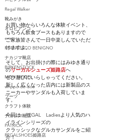
Regal Walker
靴みがき
お買い物からいろんな体験イベント、
オロビアンコ
もちろん飲食ブースもありますので
emu
ご家族皆さんで一日中楽しんでいただ
けますよ。
RRANCESCO BENIGNO
ナカジマ靴店
そして、お出掛けの際にはみゆき通り
BIRKENSTOCK
の
リーガルシューズ姫路店
へ
MON MODEL
ぜひ遊びにいらしゃってください。
新しく広くなった店内には新製品のス
whppo-de-doo
ニーカーやサンダルも入荷していま
ブーツ
す。
クラフト体験
今回は、REGAL　Ladiesより人気のハ
ナカジマ靴店
イラインシリーズの
PATRICK
クラッシックなグルカサンダルをご紹
REGALSHOES姫路店
介！