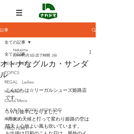
記事
全ての記事
Nakajima
全ての記事
2019年5月3日
読了時間: 2分
オトナなグルカ・サンダ
REGAL MENS
ル
TOPICS
REGAL Ladies
こんにちは☆リーガルシューズ姫路店
HUNTER
です。
Clarks Mens
４２ＮＤ ROYAL HIGHLAND
G.Wも後半になりました！
4月末の天候と打って変わり姫路の空は
PATRICK
晴天！心地よい風も吹いています。
FRED PERRY
お出掛け日和のこんな日は、屋外のイ