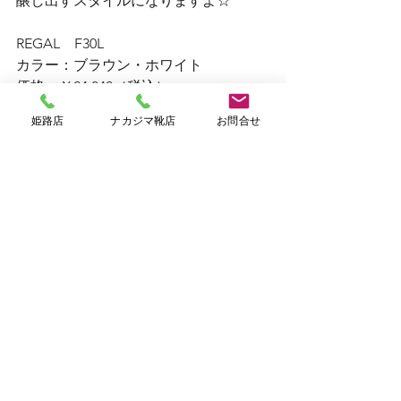
醸し出すスタイルになりますよ☆
REGAL　F30L
カラー：ブラウン・ホワイト
価格：￥24,840（税込）
姫路店
ナカジマ靴店
お問合せ
#姫路
#ゴールデンウィーク
#ladies
#婦
人靴
#姫路店
#リーガルシューズ
#観光
#靴のナカジマ
REGAL Ladies
すべて表示
最新記事