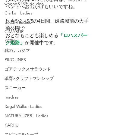
whoop&#39;-de-doo
ベントへお出かけもいいですね。
Clarks Ladies
只今5/2～5/5の4日間、姫路城前の大手
Beaufit Ladies
前公園で
CIMABUE
おとなもこども楽しめる
「ロハスパー
KEEN
ク姫路」
が開催中です。
靴のナカジマ
PIKOLINPS
ゴアテックスサラウンド
革育×クラフトマンシップ
スニーカー
madras
Regal Walker Ladies
NATURALIZER Ladies
KARHU
スピングルムーブ