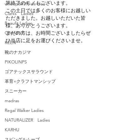
第終了のモノもございます。
whoop&#39;-de-doo
この土日では多くのお客様にお越しい
Clarks Ladies
ただきました。お越しいただいた皆
Beaufit Ladies
様、ありがとうございます。
CIMABUE
まだの方は、お時間ございましたらぜ
ひ当店に足をお運びくださいませ。
KEEN
靴のナカジマ
PIKOLINPS
ゴアテックスサラウンド
革育×クラフトマンシップ
スニーカー
madras
Regal Walker Ladies
NATURALIZER Ladies
KARHU
スピングルムーブ