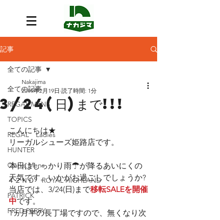
記事
全ての記事
Nakajima
全ての記事
2019年2月19日
読了時間: 1分
3/24(日)まで!!!
REGAL MENS
TOPICS
こんにちは★
REGAL Ladies
リーガルシューズ姫路店です。
HUNTER
Clarks Mens
本日はしっかり雨☂が降るあいにくの
天気です。いかがお過ごしでしょうか?
４２ＮＤ ROYAL HIGHLAND
当店では、3/24(日)まで
移転SALEを開催
PATRICK
中
です。
FRED PERRY
1ヵ月半の長丁場ですので、無くなり次