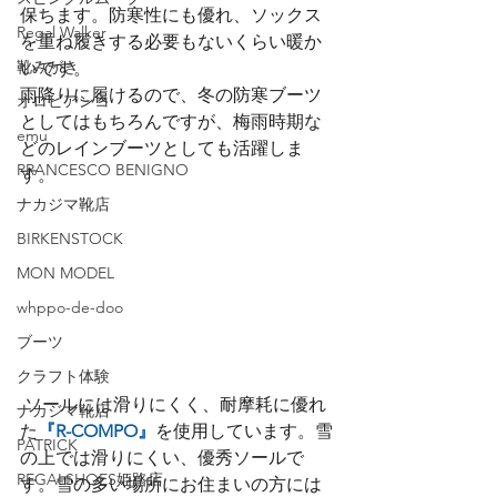
保ちます。防寒性にも優れ、ソックス
Regal Walker
を重ね履きする必要もないくらい暖か
靴みがき
いです。
雨降りに履けるので、冬の防寒ブーツ
オロビアンコ
としてはもちろんですが、梅雨時期な
emu
どのレインブーツとしても活躍しま
RRANCESCO BENIGNO
す。
ナカジマ靴店
BIRKENSTOCK
MON MODEL
whppo-de-doo
ブーツ
クラフト体験
 ソールには滑りにくく、耐摩耗に優れ
ナカジマ靴店
た
『R-COMPO』
を使用しています。雪
PATRICK
の上では滑りにくい、優秀ソールで
REGALSHOES姫路店
す。雪の多い場所にお住まいの方には