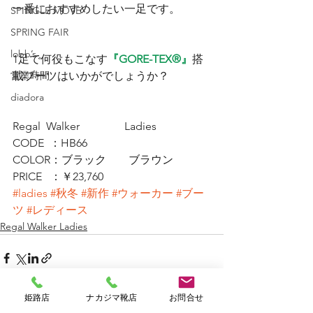
一番におすすめしたい一足です。
SPINGLE MOVE
SPRING FAIR
lobb’s
1足で何役もこなす
『GORE-TEX®』
搭
営業時間
載ブーツはいかがでしょうか？
diadora
Regal  Walker　　　　Ladies
CODE  ：HB66
COLOR：ブラック　　ブラウン
PRICE   ：￥23,760
#ladies
#秋冬
#新作
#ウォーカー
#ブー
ツ
#レディース
Regal Walker Ladies
姫路店
ナカジマ靴店
お問合せ