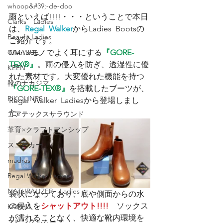
whoop&#39;-de-doo
雨といえば!!!!・・・ということで本日
Clarks Ladies
は、
Regal  Walker
からLadies  Bootsの
Beaufit Ladies
ご紹介です。
CIMABUE
Men'sモノでよく耳にする
『GORE-
TEX®』
。雨の侵入を防ぎ、透湿性に優
KEEN
れた素材です。大変優れた機能を持つ
靴のナカジマ
『GORE-TEX®』
を搭載したブーツが、
PIKOLINPS
Regal  Walker  Ladiesから登場しまし
た。
ゴアテックスサラウンド
革育×クラフトマンシップ
スニーカー
madras
Regal Walker Ladies
NATURALIZER Ladies
袋状になっており、底や側面からの水
の侵入を
シャットアウト!!!!
　ソックス
KARHU
が濡れることなく、快適な靴内環境を
スピングルムーブ