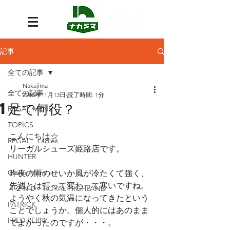
記事
全ての記事
Nakajima
全ての記事
2018年11月13日
読了時間: 1分
1足で何役？
REGAL MENS
TOPICS
こんにちは☆
REGAL Ladies
リーガルシューズ姫路店です。
HUNTER
Clarks Mens
昨夜の雨のせいか風が冷たくて強く、
先週とは打って変わって寒いですね。
４２ＮＤ ROYAL HIGHLAND
ようやく秋の気温になってきたという
PATRICK
ことでしょうか。個人的にはあのまま
FRED PERRY
でよかったのですが・・・。