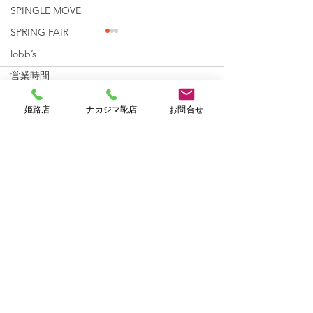
SPINGLE MOVE
SPRING FAIR
lobb’s
営業時間
コメント
diadora
姫路店
ナカジマ靴店
お問合せ
コメントを追加…
ナカジマ靴店 クリスマ
REGAL H
HOLIDAY
スウィーク！！
Home
Shop
About us
Shoe Care