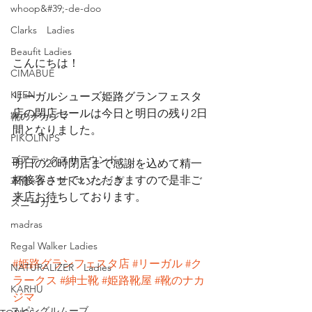
whoop&#39;-de-doo
Clarks Ladies
Beaufit Ladies
こんにちは！
CIMABUE
KEEN
リーガルシューズ姫路グランフェスタ
店の閉店セールは今日と明日の残り2日
靴のナカジマ
間となりました。
PIKOLINPS
ゴアテックスサラウンド
明日の20時閉店まで感謝を込めて精一
杯接客させていただきますので是非ご
革育×クラフトマンシップ
来店お待ちしております。
スニーカー
madras
Regal Walker Ladies
#姫路グランフェスタ店
#リーガル
#ク
NATURALIZER Ladies
ラークス
#紳士靴
#姫路靴屋
#靴のナカ
KARHU
ジマ
スピングルムーブ