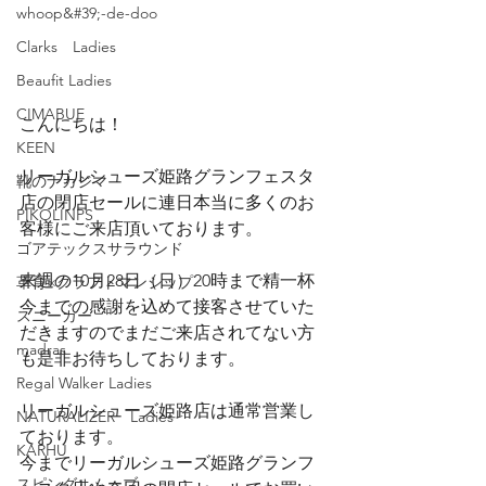
whoop&#39;-de-doo
Clarks Ladies
Beaufit Ladies
CIMABUE
こんにちは！
KEEN
リーガルシューズ姫路グランフェスタ
靴のナカジマ
店の閉店セールに連日本当に多くのお
PIKOLINPS
客様にご来店頂いております。
ゴアテックスサラウンド
来週の10月28日（日）20時まで精一杯
革育×クラフトマンシップ
今までの感謝を込めて接客させていた
スニーカー
だきますのでまだご来店されてない方
madras
も是非お待ちしております。
Regal Walker Ladies
リーガルシューズ姫路店は通常営業し
NATURALIZER Ladies
ております。
KARHU
今までリーガルシューズ姫路グランフ
スピングルムーブ