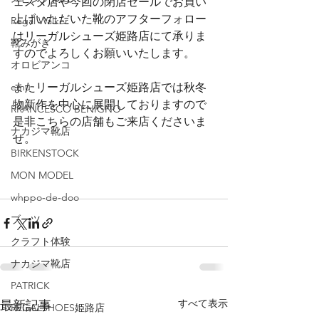
ェスタ店や今回の閉店セールでお買い
上げいただいた靴のアフターフォロー
Regal Walker
はリーガルシューズ姫路店にて承りま
靴みがき
すのでよろしくお願いいたします。
オロビアンコ
emu
またリーガルシューズ姫路店では秋冬
物新作を中心に展開しておりますので
RRANCESCO BENIGNO
是非こちらの店舗もご来店くださいま
ナカジマ靴店
せ。
BIRKENSTOCK
MON MODEL
whppo-de-doo
ブーツ
クラフト体験
ナカジマ靴店
PATRICK
すべて表示
最新記事
REGALSHOES姫路店