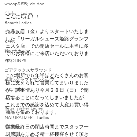
whoop&#39;-de-doo
Clarks Ladies
こんにちは！！
Beaufit Ladies
今月５日（金）よりスタートいたしま
CIMABUE
した「リーガルシューズ姫路グランフ
KEEN
ェスタ店」での閉店セールに本当に多
靴のナカジマ
くのお客様にご来店いただいておりま
PIKOLINPS
す。
ゴアテックスサラウンド
この場所で５年半ほどたくさんのお客
革育×クラフトマンシップ
様に支えられて営業してまいりました
スニーカー
が、諸事情あり今月２８日（日）で閉
店することになってしまいましたが、
madras
これまでの感謝を込めて大変お買い得
Regal Walker Ladies
商品を集めております。
NATURALIZER Ladies
営業最終日の閉店時間までスタッフ一
KARHU
同感謝をこめて精一杯接客させて頂き
スピングルムーブ