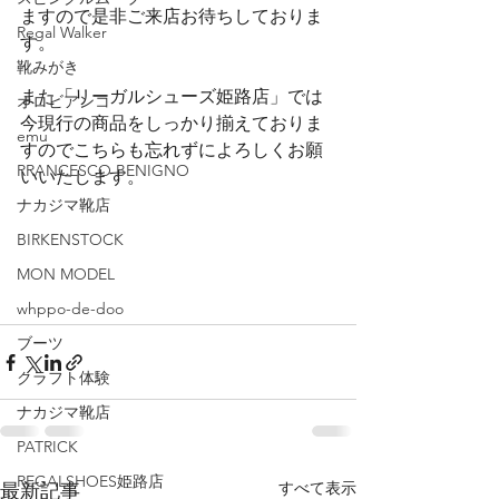
ますので是非ご来店お待ちしておりま
Regal Walker
す。
靴みがき
また「リーガルシューズ姫路店」では
オロビアンコ
今現行の商品をしっかり揃えておりま
emu
すのでこちらも忘れずによろしくお願
RRANCESCO BENIGNO
いいたします。
ナカジマ靴店
BIRKENSTOCK
MON MODEL
whppo-de-doo
ブーツ
クラフト体験
ナカジマ靴店
PATRICK
REGALSHOES姫路店
すべて表示
最新記事