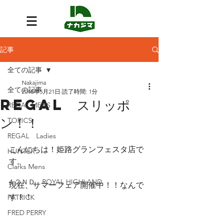
記事
全ての記事
Nakajima
全ての記事
2018年5月21日
読了時間: 1分
REGAL スリッポ
REGAL MENS
ン！！
TOPICS
REGAL Ladies
こんにちは！姫路グランフェスタ店で
HUNTER
す。
Clarks Mens
４２ＮＤ ROYAL HIGHLAND
現在、サマーフェア開催中！！なんで
す！！
PATRICK
FRED PERRY