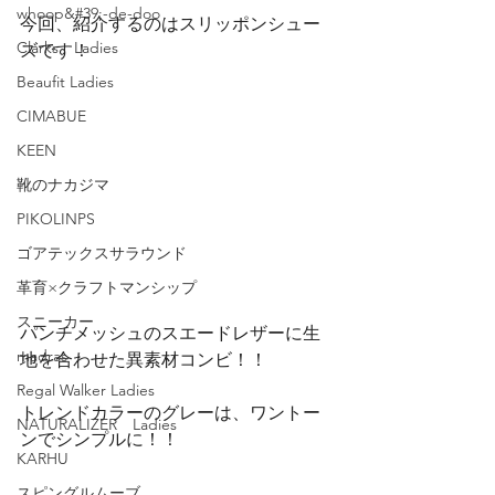
whoop&#39;-de-doo
今回、紹介するのはスリッポンシュー
Clarks Ladies
ズです！
Beaufit Ladies
CIMABUE
KEEN
靴のナカジマ
PIKOLINPS
ゴアテックスサラウンド
革育×クラフトマンシップ
スニーカー
パンチメッシュのスエードレザーに生
madras
地を合わせた異素材コンビ！！
Regal Walker Ladies
トレンドカラーのグレーは、ワントー
NATURALIZER Ladies
ンでシンプルに！！
KARHU
スピングルムーブ