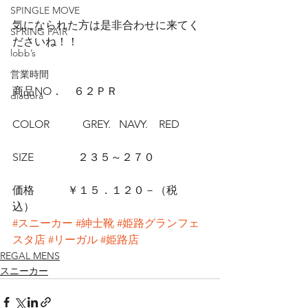
SPINGLE MOVE
気になられた方は是非合わせに来てく
SPRING FAIR
ださいね！！
lobb’s
営業時間
商品NO．　６２ＰＲ
diadora
COLOR　　　GREY.   NAVY.　RED
SIZE　　　　２３５～２７０
価格　　　￥１５．１２０－（税
込）　
#スニーカー
#紳士靴
#姫路グランフェ
スタ店
#リーガル
#姫路店
REGAL MENS
スニーカー