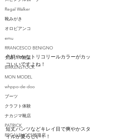
Regal Walker
靴みがき
オロビアンコ
emu
RRANCESCO BENIGNO
色鮮やかなトリコリールカラーがカッ
ナカジマ靴店
コいいですよね！
BIRKENSTOCK
MON MODEL
whppo-de-doo
ブーツ
クラフト体験
ナカジマ靴店
PATRICK
短丈パンツなどキレイ目で爽やかスタ
REGALSHOES姫路店
イルが夏らしい！！