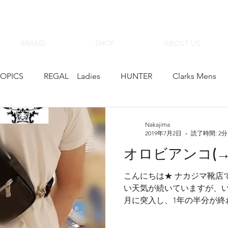
BRAND
SHOP
ABOUT US
TOPICS
REGAL Ladies
HUNTER
Clarks Mens
PATRICK
FRED PERRY
whoop&#39;-de-doo
Nakajima
2019年7月2日
読了時間: 2分
KEEN
靴のナカジマ
PIKOLINPS
ゴアテック
こんにちは★ ナカジマ靴店
い天気が続いていますが、い
スニーカー
madras
Regal Walker Ladies
NATUR
月に突入し、1年の半分が終
の流れの速さに驚いている今
でもいよいよSALEがスター