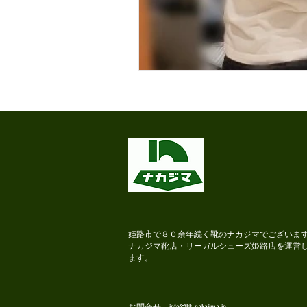
KARHU
スピングルムーブ
RRANCESCO BENIGNO
ナ
姫路市で８０余年続く靴のナカジマでございま
ナカジマ靴店・リーガルシューズ姫路店を運営
ます。