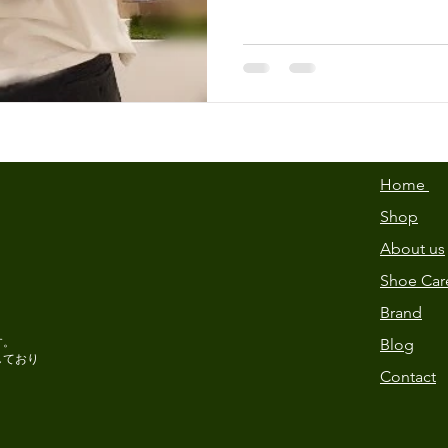
30％O...
Regal Walker
靴みがき
オロビアンコ
emu
カジマ靴店
BIRKENSTOCK
Home
Shop
About us
Shoe Car
Brand
す。
Blog
しており
Contact