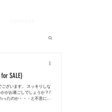
C O N T A C T
Clarks Ladies
オロビアンコ(→for SALE)
スサラウンド
でございます。 スッキリしな
かがお過ごしでしょうか？7
ALIZER Ladies
わったのか・・・と不意に時
日この頃です💦 そして当店
トしました。対象商品20～