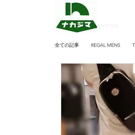
H O M E
全ての記事
REGAL MENS
４２ＮＤ ROYAL HIGHLAND
Beaufit Ladies
CIMABUE
革育×クラフトマンシップ